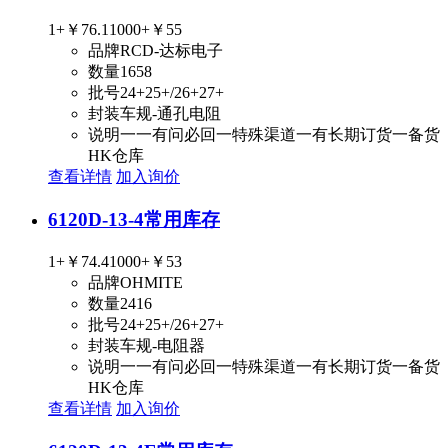
1+
￥76.1
1000+
￥55
品牌
RCD-达标电子
数量
1658
批号
24+25+/26+27+
封装
车规-通孔电阻
说明
一一有问必回一特殊渠道一有长期订货一备货
HK仓库
查看详情
加入询价
6120D-13-4
常用库存
1+
￥74.4
1000+
￥53
品牌
OHMITE
数量
2416
批号
24+25+/26+27+
封装
车规-电阻器
说明
一一有问必回一特殊渠道一有长期订货一备货
HK仓库
查看详情
加入询价