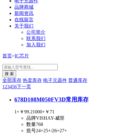
电子元器件
品牌商城
新闻资讯
在线留言
关于我们
公司简介
联系我们
加入我们
首页
>
IC芯片
全部库存
热卖库存
电子元器件
普通库存
1
2
3
4
5
6
下一页
678D108M050FV3D
常用库存
1+
￥99.2
1000+
￥71
品牌
VISHAY-威世
数量
768
批号
24+25+/26+27+