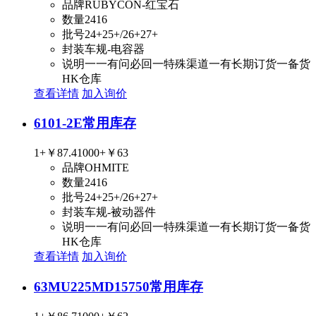
品牌
RUBYCON-红宝石
数量
2416
批号
24+25+/26+27+
封装
车规-电容器
说明
一一有问必回一特殊渠道一有长期订货一备货
HK仓库
查看详情
加入询价
6101-2E
常用库存
1+
￥87.4
1000+
￥63
品牌
OHMITE
数量
2416
批号
24+25+/26+27+
封装
车规-被动器件
说明
一一有问必回一特殊渠道一有长期订货一备货
HK仓库
查看详情
加入询价
63MU225MD15750
常用库存