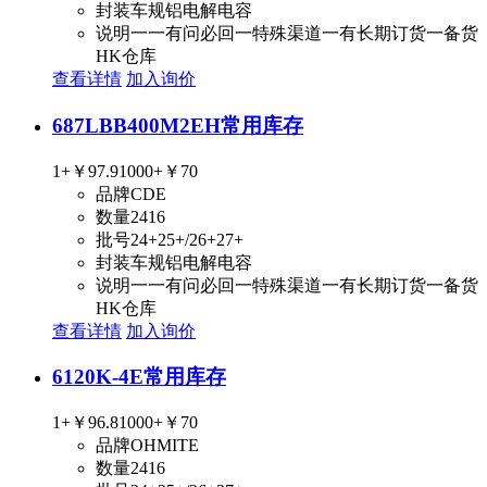
封装
车规铝电解电容
说明
一一有问必回一特殊渠道一有长期订货一备货
HK仓库
查看详情
加入询价
687LBB400M2EH
常用库存
1+
￥97.9
1000+
￥70
品牌
CDE
数量
2416
批号
24+25+/26+27+
封装
车规铝电解电容
说明
一一有问必回一特殊渠道一有长期订货一备货
HK仓库
查看详情
加入询价
6120K-4E
常用库存
1+
￥96.8
1000+
￥70
品牌
OHMITE
数量
2416