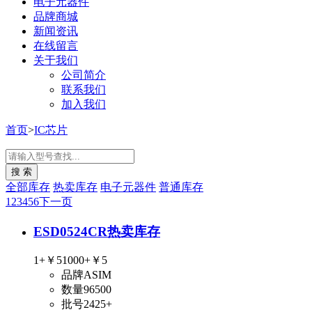
电子元器件
品牌商城
新闻资讯
在线留言
关于我们
公司简介
联系我们
加入我们
首页
>
IC芯片
全部库存
热卖库存
电子元器件
普通库存
1
2
3
4
5
6
下一页
ESD0524CR
热卖库存
1+
￥5
1000+
￥5
品牌
ASIM
数量
96500
批号
2425+